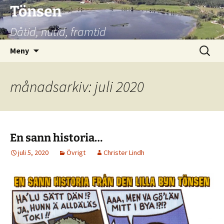
Hoppa
Tönsen
till
Dåtid, nutid, framtid
innehåll
Sök
Meny
efter:
månadsarkiv: juli 2020
En sann historia…
juli 5, 2020
Övrigt
Christer Lindh