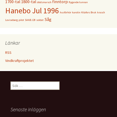
1700-tal
1800-tal
finntorp
dödsmarsch
flygande tunnan
Hanebo Jul 1996
husförhör
karolin
Kilafors Bruk
krasch
Såg
Loviseberg
pilot
SAAB J29
soldat
Länkar
RSS
Vindkraftprojektet
Sök
efter:
Senaste inläggen