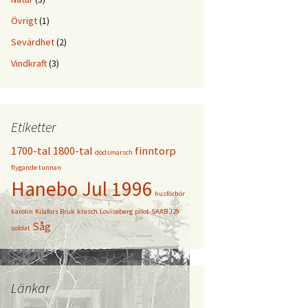
Övrigt
(1)
Sevärdhet
(2)
Vindkraft
(3)
Etiketter
1700-tal
1800-tal
finntorp
dödsmarsch
flygande tunnan
Hanebo Jul 1996
husförhör
karolin
Kilafors Bruk
krasch
Loviseberg
pilot
SAAB J29
Såg
soldat
Länkar