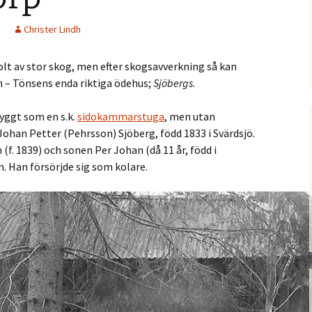
Christer Lindh
olt av stor skog, men efter skogsavverkning så kan
 – Tönsens enda riktiga ödehus;
Sjöbergs
.
yggt som en s.k.
sidokammarstuga
, men utan
Johan Petter (Pehrsson) Sjöberg, född 1833 i Svärdsjö.
 (f. 1839) och sonen Per Johan (då 11 år, född i
n. Han försörjde sig som kolare.