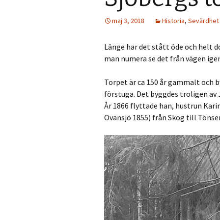
maj 3, 2018
Historia
,
Sevärdhet
Länge har det stått öde och helt d
man numera se det från vägen igen
Torpet är ca 150 år gammalt och b
förstuga.
Det byggdes troligen av 
År 1866 flyttade han, hustrun Karin
Ovansjö 1855) från Skog till Tönse