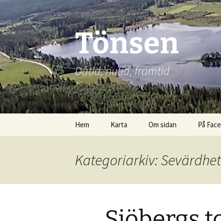
Hoppa
till
innehåll
Tönsen
Dåtid, nutid, framtid
Hem
Karta
Om sidan
På Fac
Kategoriarkiv: Sevärdhet
Sjöbergs t