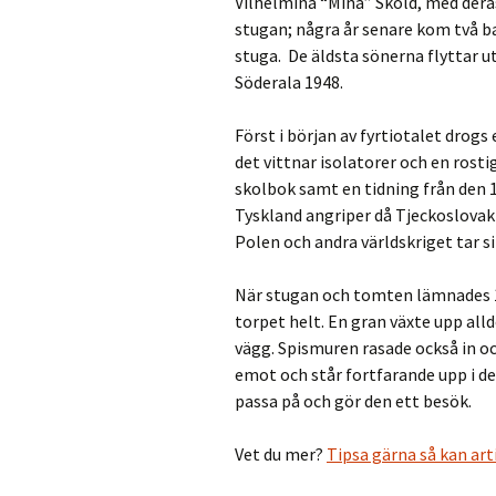
Vilhelmina “Mina” Sköld, med deras 
stugan; några år senare kom två bar
stuga. De äldsta sönerna flyttar ut
Söderala 1948.
Först i början av fyrtiotalet drogs 
det vittnar isolatorer och en rosti
skolbok samt en tidning från den 
Tyskland angriper då Tjeckoslova
Polen och andra världskriget tar si
När stugan och tomten lämnades 1
torpet helt. En gran växte upp all
vägg. Spismuren rasade också in o
emot och står fortfarande upp i de
passa på och gör den ett besök.
Vet du mer?
Tipsa gärna så kan ar