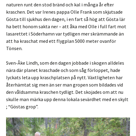
naturen runt den stod bränd och kal i många år efter
kraschen. Det var Irenes pappa Olle Frank som skjutsade
Gösta till sjukhus den dagen, i en fart så hög att Gösta lär
ha bett honom sakta ner – att åka med Olle i full fart mot
lasarettet i Söderhamn var tydligen mer skrämmande än
att ha kraschat med ett flygplan 5000 meter ovanför
Tönsen.
Sven-Åke Lindh, som den dagen jobbade i skogen alldeles
nära där planet kraschade och som såg förloppet, hade
lyckats leta upp kraschplatsen på nytt. Växtligheten har
återhämtat sig men än ser man gropen som bildades vid
den våldsamma kraschen tydligt. Det skojades om att nu
skulle man märka upp denna lokala sevärdhet med en skylt
; “Göstas grop”.