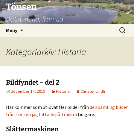
Hoppa
Tönsen
till
Dåtid, nutid, framtid
innehåll
Sök
Meny
efter:
Kategoriarkiv: Historia
Bildfyndet – del 2
december 14, 2019
Historia
Christer Lindh
Här kommer som utlovat fler bilder från
den samling bilder
från Tönsen jag hittade på Tradera
tidigare.
Slåttermaskinen