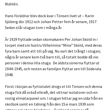
Wahlén.
Hans föräldrar blev dock kvar i Tönsen livet ut – Karin
Sjöberg dör 1912 och Johan Petter fem år senare, 1917.
Sedan står stugan tom i många år.
År 1929 flyttade sedan skomakaren Per Johan Sköld in i
torpet med sin hustru Vilhelmina “Mina” Sköld, med deras
fyra barn samt ett till på väg. Nu vart det trångt i stugan;
några år senare kom två barn till, så totalt bodde då nio
personer i denna lilla stuga. De äldsta sönerna flyttar ut
1944-1945, och resten av familjen flyttar sen till Söderala
1948.
Först i början av fyrtiotalet drogs el till Tönsen och denna
stuga fick då också elkraft, det vittnar isolatorer och en
rostig elmätarpanel om. I stugan hittar jag en sida från en
skolbok samt en tidning från den 15:e mars 1939 som