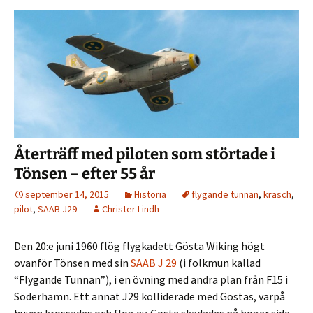
Återträff med piloten som störtade i
Tönsen – efter 55 år
september 14, 2015
Historia
flygande tunnan
,
krasch
,
pilot
,
SAAB J29
Christer Lindh
Den 20:e juni 1960 flög flygkadett Gösta Wiking högt
ovanför Tönsen med sin
SAAB J 29
(i folkmun kallad
“Flygande Tunnan”), i en övning med andra plan från F15 i
Söderhamn. Ett annat J29 kolliderade med Göstas, varpå