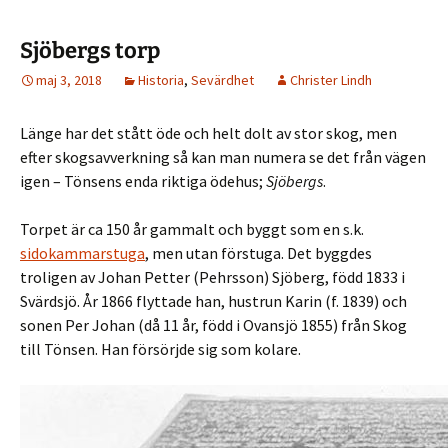
Sjöbergs torp
maj 3, 2018
Historia
,
Sevärdhet
Christer Lindh
Länge har det stått öde och helt dolt av stor skog, men
efter skogsavverkning så kan man numera se det från vägen
igen – Tönsens enda riktiga ödehus;
Sjöbergs
.
Torpet är ca 150 år gammalt och byggt som en s.k.
sidokammarstuga
, men utan förstuga.
Det byggdes
troligen av Johan Petter (Pehrsson) Sjöberg, född 1833 i
Svärdsjö. År 1866 flyttade han, hustrun Karin (f. 1839) och
sonen Per Johan (då 11 år, född i Ovansjö 1855) från Skog
till Tönsen. Han försörjde sig som kolare.