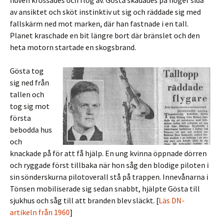
huven krossades och flög av. Gösta skadades på höger sida
av ansiktet och sköt instinktiv ut sig och räddade sig med
fallskärm ned mot marken, där han fastnade i en tall.
Planet kraschade en bit längre bort där bränslet och den
heta motorn startade en skogsbrand.
Gösta tog
sig ned från
tallen och
tog sig mot
första
bebodda hus
och
knackade på för att få hjälp. En ung kvinna öppnade dörren
och ryggade först tillbaka när hon såg den blodige piloten i
sin sönderskurna pilotoverall stå på trappen. Innevånarna i
Tönsen mobiliserade sig sedan snabbt, hjälpte Gösta till
sjukhus och såg till att branden blev släckt. [
Läs DN-
artikeln från 1960
]