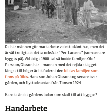
De här männen gör markarbete vid ett okänt hus, men det
är väl troligt att detta också är “Per-Larsens” (som senare
byggts på). Vid tidigt 1900-tal så bodde familjen Olof
Persson/Olsson här – mannen med det rejäla skägget
längst till höger är lik fadern i den
bild av familjen som
finns på Dibis
. Hans son Johan Olsson tog senare över
gården, och flyttade sedan från Tönsen 1924.
Kanske är det gårdens ladan som skall till att byggas?
Handarbete