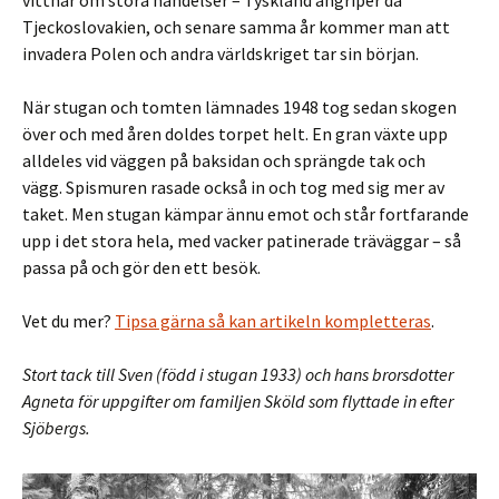
vittnar om stora händelser – Tyskland angriper då
Tjeckoslovakien, och senare samma år kommer man att
invadera Polen och andra världskriget tar sin början.
När stugan och tomten lämnades 1948 tog sedan skogen
över och med åren doldes torpet helt. En gran växte upp
alldeles vid väggen på baksidan och sprängde tak och
vägg. Spismuren rasade också in och tog med sig mer av
taket. Men stugan kämpar ännu emot och står fortfarande
upp i det stora hela, med vacker patinerade träväggar – så
passa på och gör den ett besök.
Vet du mer?
Tipsa gärna så kan artikeln kompletteras
.
Stort tack till Sven (född i stugan 1933) och hans brorsdotter
Agneta för uppgifter om familjen Sköld som flyttade in efter
Sjöbergs.