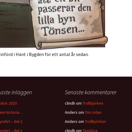
nförd i Hänt i Bygden för ett antal år sedan.
aste inläggen
Senaste kommentarer
blick 2020
clindh
om
Trollbjörken
ann historia…
Anders
om
Om sidan
fyndet – del 2
Anders
om
Trollbjörken
fyndet – del 1
clindh
om
Tönsboa