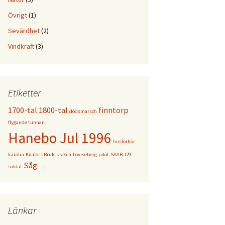
Övrigt
(1)
Sevärdhet
(2)
Vindkraft
(3)
Etiketter
1700-tal
1800-tal
finntorp
dödsmarsch
flygande tunnan
Hanebo Jul 1996
husförhör
karolin
Kilafors Bruk
krasch
Loviseberg
pilot
SAAB J29
Såg
soldat
Länkar