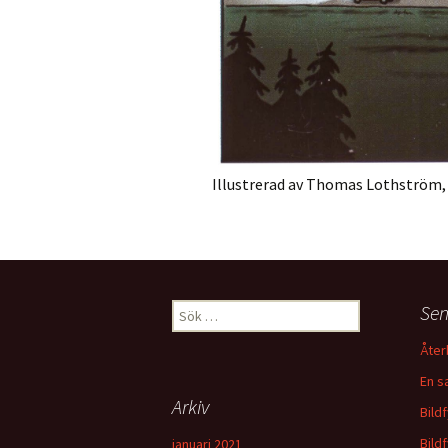
Illustrerad av Thomas Lothström, i
Sök
Sen
efter:
Åter
En s
Arkiv
Bild
Bild
januari 2021