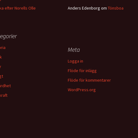
ka efter Norells Olle
Anders Edenborg
om
Tönsboa
egorier
oria
Meta
k
Logga in
r
Flöde för inlägg
gt
Flöde för kommentarer
rdhet
WordPress.org
kraft