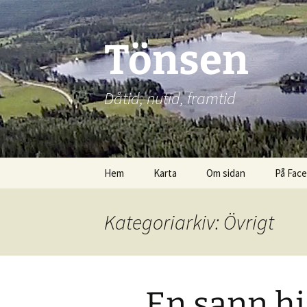
Hoppa
till
innehåll
Tönsen
Dåtid, nutid, framtid
Hem
Karta
Om sidan
På Fac
Kategoriarkiv: Övrigt
En sann hi