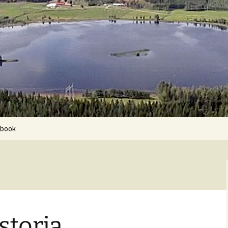
ebook
storia…