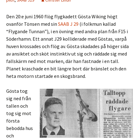
pilot
,
SAAB J29
Christer Lindh
Den 20:e juni 1960 flög flygkadett Gösta Wiking högt
ovanför Tönsen med sin
SAAB J 29
(i folkmun kallad
“Flygande Tunnan”), i en övning med andra plan från F15 i
Söderhamn. Ett annat J29 kolliderade med Göstas, varpå
huven krossades och flög av. Gösta skadades på höger sida
av ansiktet och sköt instinktiv ut sig och räddade sig med
fallskärm ned mot marken, där han fastnade i en tall.
Planet kraschade en bit längre bort där bränslet och den
heta motorn startade en skogsbrand.
Gösta tog
sig ned från
tallen och
tog sig mot
första
bebodda hus
och