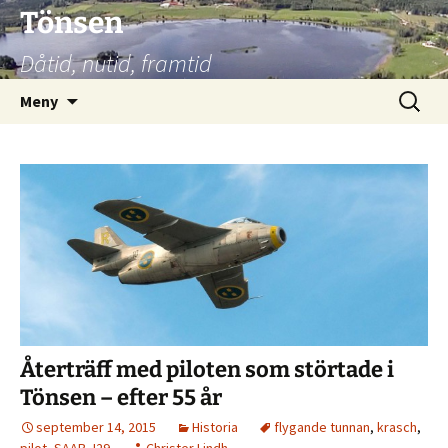
Hoppa
Tönsen
till
Dåtid, nutid, framtid
innehåll
Sök
Meny
efter:
Återträff med piloten som störtade i
Tönsen – efter 55 år
september 14, 2015
Historia
flygande tunnan
,
krasch
,