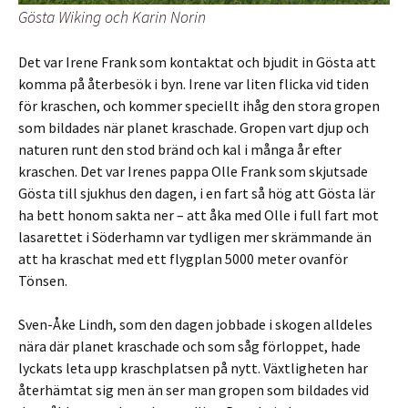
Gösta Wiking och Karin Norin
Det var Irene Frank som kontaktat och bjudit in Gösta att
komma på återbesök i byn. Irene var liten flicka vid tiden
för kraschen, och kommer speciellt ihåg den stora gropen
som bildades när planet kraschade. Gropen vart djup och
naturen runt den stod bränd och kal i många år efter
kraschen. Det var Irenes pappa Olle Frank som skjutsade
Gösta till sjukhus den dagen, i en fart så hög att Gösta lär
ha bett honom sakta ner – att åka med Olle i full fart mot
lasarettet i Söderhamn var tydligen mer skrämmande än
att ha kraschat med ett flygplan 5000 meter ovanför
Tönsen.
Sven-Åke Lindh, som den dagen jobbade i skogen alldeles
nära där planet kraschade och som såg förloppet, hade
lyckats leta upp kraschplatsen på nytt. Växtligheten har
återhämtat sig men än ser man gropen som bildades vid