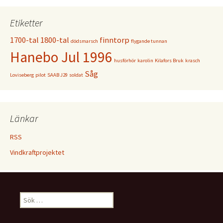
Etiketter
1700-tal
1800-tal
finntorp
dödsmarsch
flygande tunnan
Hanebo Jul 1996
husförhör
karolin
Kilafors Bruk
krasch
Såg
Loviseberg
pilot
SAAB J29
soldat
Länkar
RSS
Vindkraftprojektet
Sök
efter: