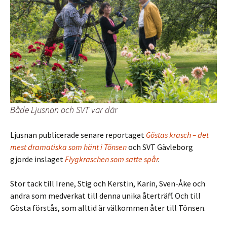
Både Ljusnan och SVT var där
Ljusnan publicerade senare reportaget
Göstas krasch – det
mest dramatiska som hänt i Tönsen
och SVT Gävleborg
gjorde inslaget
Flygkraschen som satte spår
.
Stor tack till Irene, Stig och Kerstin, Karin, Sven-Åke och
andra som medverkat till denna unika återträff. Och till
Gösta förstås, som alltid är välkommen åter till Tönsen.