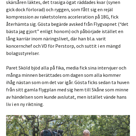
skärsåren läktes, det trasiga ögat räddades kvar (synen
gick dock förlorad) och ryggen, som fått sig en rejäl
kompression av raketstolens acceleration på 18G, fick
återhämta sig. Gösta begärde avsked från Flygvapnet (“det
bästa jag gjort” enligt honom) och påbörjade istället en
lång karriär inom näringslivet, där han bl.a. varit
koncernchef och VD för Perstorp, och suttit i en mängd
bolagsstyrelser.
Paret Sköld bjöd alla på fika, media fick sina intervjuer och
många minnen berättades om dagen som alla kommer
ihåg nästan som om det var igår. Gösta ficks sedan ta huven
från sitt gamla flygplan med sig hem till Skåne som minne
av händelsen som kunde avslutat, men istället vände hans
liv i en ny riktning.