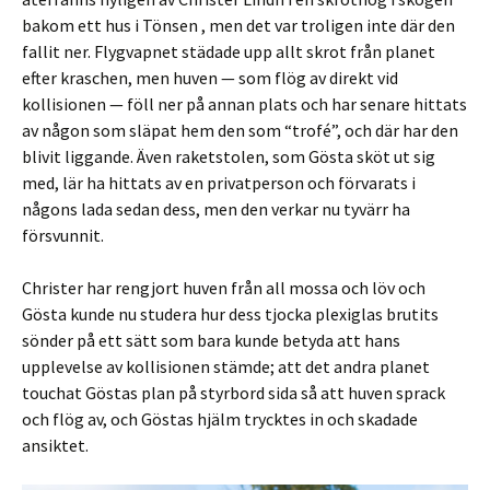
bakom ett hus i Tönsen , men det var troligen inte där den
fallit ner. Flygvapnet städade upp allt skrot från planet
efter kraschen, men huven — som flög av direkt vid
kollisionen — föll ner på annan plats och har senare hittats
av någon som släpat hem den som “trofé”, och där har den
blivit liggande. Även raketstolen, som Gösta sköt ut sig
med, lär ha hittats av en privatperson och förvarats i
någons lada sedan dess, men den verkar nu tyvärr ha
försvunnit.
Christer har rengjort huven från all mossa och löv och
Gösta kunde nu studera hur dess tjocka plexiglas brutits
sönder på ett sätt som bara kunde betyda att hans
upplevelse av kollisionen stämde; att det andra planet
touchat Göstas plan på styrbord sida så att huven sprack
och flög av, och Göstas hjälm trycktes in och skadade
ansiktet.