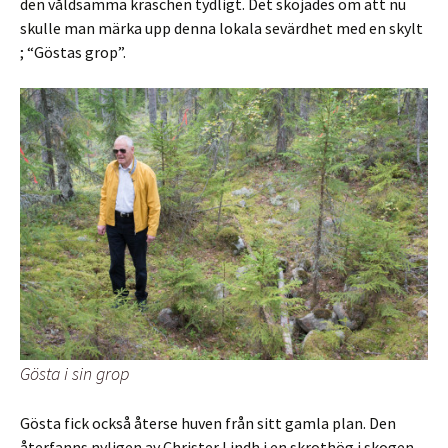
den våldsamma kraschen tydligt. Det skojades om att nu
skulle man märka upp denna lokala sevärdhet med en skylt
; “Göstas grop”.
Gösta i sin grop
Gösta fick också återse huven från sitt gamla plan. Den
återfanns nyligen av Christer Lindh i en skrothög i skogen