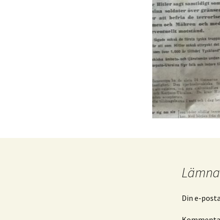
Lämna 
Din e-post
Komment