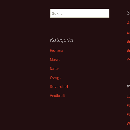
Sök
S
efter:
Å
E
Kategorier
B
B
Historia
P
Musik
Natur
Övrigt
M
Sevärdhet
Vindkraft
L
F
F
W