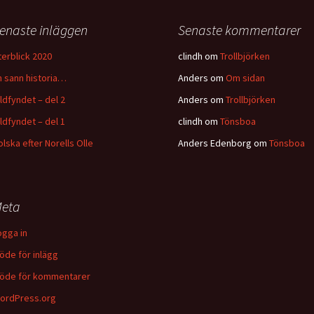
enaste inläggen
Senaste kommentarer
terblick 2020
clindh
om
Trollbjörken
n sann historia…
Anders
om
Om sidan
ildfyndet – del 2
Anders
om
Trollbjörken
ildfyndet – del 1
clindh
om
Tönsboa
olska efter Norells Olle
Anders Edenborg
om
Tönsboa
eta
ogga in
löde för inlägg
löde för kommentarer
ordPress.org