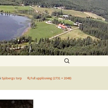
Sök
efter:
i
Sjöbergs torp
Full upplösning (2731 × 2048)