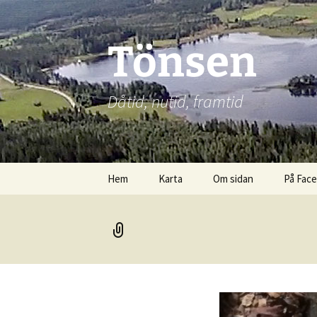
Hoppa
till
innehåll
Tönsen
Dåtid, nutid, framtid
Hem
Karta
Om sidan
På Fac